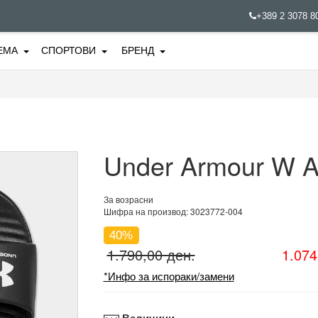
+389 2 3078 
ЕМА
СПОРТОВИ
БРЕНД
Under Armour W A
За возрасни
Шифра на производ: 3023772-004
40%
1.790,00 ден.
1.074
*Инфо за испораки/замени