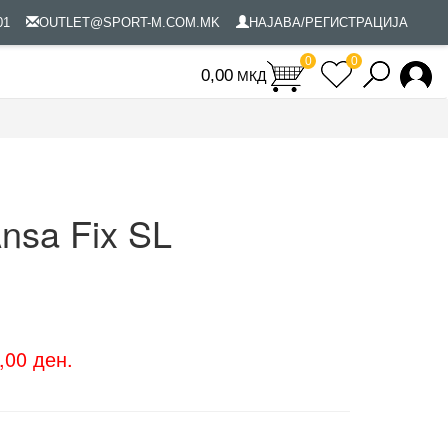
801
OUTLET@SPORT-M.COM.MK
НАЈАВА/РЕГИСТРАЦИЈА
0
0
МКД
0
nsa Fix SL
,00 ден.