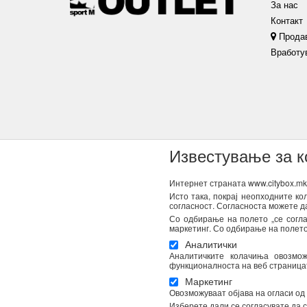
За нас
Контакт
Прода
Вработу
Известување за 
Интернет страната www.citybox.mk 
Исто така, покрај неопходните к
согласност. Согласноста можете д
NEWSLETTER
Со одбирање на полето „се согла
маркетинг. Со одбирање на полето 
Се согласувам дека Спорт М ги користи моите лични под
Аналитички
пошта. Податоците ќе бидат обработени во согласност со
Аналитичките колачиња овозмо
Вашата согласност во секое време. Повеќе информации 
функционалноста на веб страницата
Маркетинг
Овозможуваат објава на огласи од
Изберете дали се согласувате да с