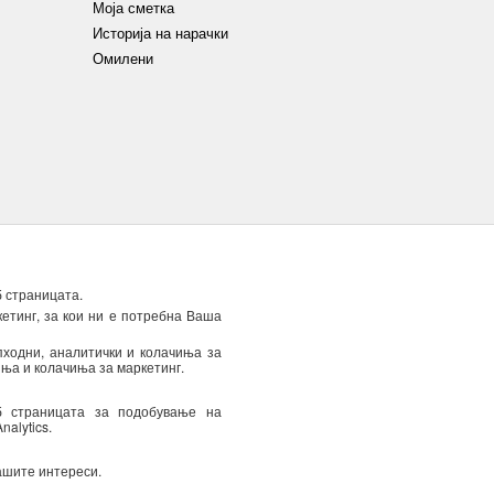
Моја сметка
Историја на нарачки
Омилени
 за приватност
Политика за приватност
Колачиња
б страницата.
етинг, за кои ни е потребна Ваша
пходни, аналитички и колачиња за
иња и колачиња за маркетинг.
јални понуди) преку е-
е да ја повлечете
б страницата за подобување на
alytics.
ашите интереси.