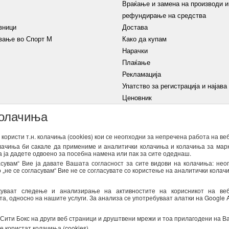
Враќање и замена на производи и
рефундирање на средства
вници
Достава
вање во Спорт М
Како да купам
Нарачки
Плаќање
Рекламација
Упатство за регистрација и најава
Ценовник
колачиња
Услови на користење
Изјава
користи т.н. колачиња (cookies) кои се неопходни за непречена работа на ве
олачиња би сакале да примениме и аналитички колачиња и колачиња за марк
а ја дадете одвоено за посебна намена или пак за сите одеднаш.
НАЈАВИ СЕ
сувам“ Вие ја давате Вашата согласност за сите видови на колачиња: нео
„не се согласувам“ Вие не се согласувате со користење на аналитички колач
атоци од оваа форма за директен маркетинг (информирање за новости и специ
 важечките закони со кои се регулира заштитата на личните податоци. Может
жуваат следење и анализирање на активностите на корисникот на ве
се достапни
тука
, односно на нашите услуги. За анализа се употребуваат алатки на Google An
 Сити Бокс на други веб страници и друштвени мрежи и тоа прилагодени на В
е користат колачиња (cookies)