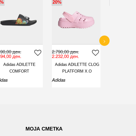
0%
20%
50%
>
490,00 ден.
2.790,00 ден.
1.290,00 ден
494,00 ден.
2.232,00 ден.
645,00 ден.
Adidas ADILETTE
Adidas ADILETTE CLOG
4F WOMEN'S
COMFORT
PLATFORM X.O
idas
Adidas
4F
МОЈА СМЕТКА