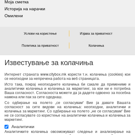
Моја сметка
Историја на нарачки
Омилени
Услови на користење
Изјава за приватност
Политика за приватност
Колачиња
Известување за колачиња
NEWSLETTER
Интернет страната www.citybox.mk користи т.н. колачиња (cookies) кои
се неопходни за непречена работа на веб страницата.
Се согласувам дека Спорт М ги користи моите лични
Исто така, покрај неопходните колачиња би сакале да примениме и
податоци од оваа форма за директен маркетинг
аналитички колачиња и колачиња за маркетинг, за кои ни е потребна
Ваша согласност. Согласноста можете да ја дадете одвоено за посебна
(информирање за новости и специјални понуди) преку е-
намена или пак за сите одеднаш.
пошта. Податоците ќе бидат обработени во согласност со
Со одбирање на полето „се согласувам“ Вие ја давате Вашата
важечките закони со кои се регулира заштитата на личните
согласност за сите видови на колачиња: неопходни, аналитички и
колачиња за маркетинг. Со одбирање на полето „не се согласувам“ Вие
податоци. Можете да ја повлечете Вашата согласност во
не се согласувате со користење на аналитички колачиња и колачиња за
секое време. Повеќе информации се достапни
тука
маркетинг.
Аналитички
Аналитичките колачиња овозможуваат следење и анализирање на