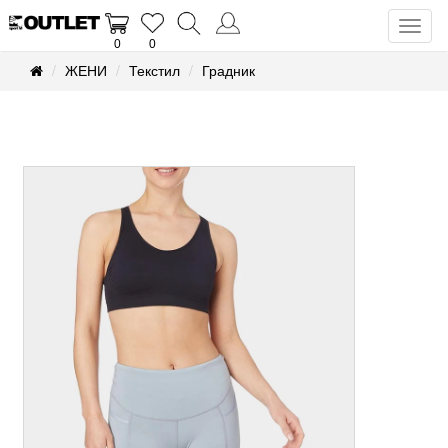
Toggl
0
0
naviga
ЖЕНИ
Текстил
Градник