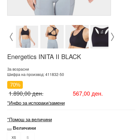
Energetics INITA II BLACK
За возрасни
Шифра на производ: 411832-50
70%
1.890,00 ден.
567,00 ден.
*Инфо за испораки/замени
*Помош за величини
Величини
XS
S