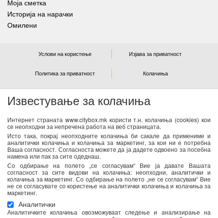
Моја сметка
Историја на нарачки
Омилени
Услови на користење
Изјава за приватност
Политика за приватност
Колачиња
Известување за колачиња
NEWSLETTER
Интернет страната www.citybox.mk користи т.н. колачиња (cookies) кои
се неопходни за непречена работа на веб страницата.
Се согласувам дека Спорт М ги користи моите лични
Исто така, покрај неопходните колачиња би сакале да примениме и
податоци од оваа форма за директен маркетинг
аналитички колачиња и колачиња за маркетинг, за кои ни е потребна
Ваша согласност. Согласноста можете да ја дадете одвоено за посебна
(информирање за новости и специјални понуди) преку е-
намена или пак за сите одеднаш.
пошта. Податоците ќе бидат обработени во согласност со
Со одбирање на полето „се согласувам“ Вие ја давате Вашата
важечките закони со кои се регулира заштитата на личните
согласност за сите видови на колачиња: неопходни, аналитички и
колачиња за маркетинг. Со одбирање на полето „не се согласувам“ Вие
податоци. Можете да ја повлечете Вашата согласност во
не се согласувате со користење на аналитички колачиња и колачиња за
секое време. Повеќе информации се достапни
тука
маркетинг.
Аналитички
Аналитичките колачиња овозможуваат следење и анализирање на