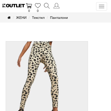
Toggl
0
0
naviga
ЖЕНИ
Текстил
Панталони