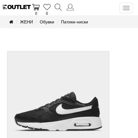
Toggl
0
0
naviga
ЖЕНИ
Обувки
Патики-ниски