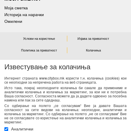
Моја сметка
Историја на нарачки
Омилени
Услови на користење
Изјава за приватност
Политика за приватност
Колачиња
Известување за колачиња
NEWSLETTER
Интернет страната www.citybox.mk користи т.н. колачиња (cookies) кои
се неопходни за непречена работа на веб страницата.
Се согласувам дека Спорт М ги користи моите лични
Исто така, покрај неопходните колачиња би сакале да примениме и
податоци од оваа форма за директен маркетинг
аналитички колачиња и колачиња за маркетинг, за кои ни е потребна
Ваша согласност. Согласноста можете да ја дадете одвоено за посебна
(информирање за новости и специјални понуди) преку е-
намена или пак за сите одеднаш.
пошта. Податоците ќе бидат обработени во согласност со
Со одбирање на полето „се согласувам“ Вие ја давате Вашата
важечките закони со кои се регулира заштитата на личните
согласност за сите видови на колачиња: неопходни, аналитички и
колачиња за маркетинг. Со одбирање на полето „не се согласувам“ Вие
податоци. Можете да ја повлечете Вашата согласност во
не се согласувате со користење на аналитички колачиња и колачиња за
секое време. Повеќе информации се достапни
тука
маркетинг.
Аналитички