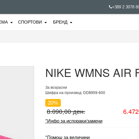
+389 2 3078 
ЕМА
СПОРТОВИ
БРЕНД
NIKE WMNS AIR 
За возрасни
Шифра на производ: DD8959-600
20%
8.090,00 ден.
6.472
*Инфо за испораки/замени
*Помош за величини