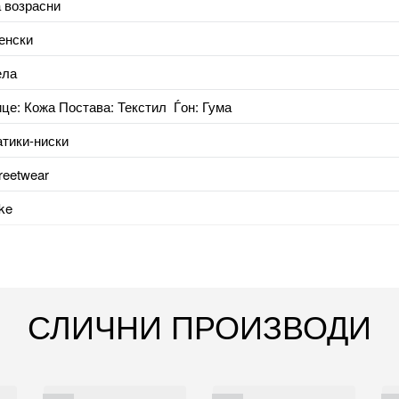
 возрасни
енски
ела
це: Кожа Постава: Текстил Ѓон: Гума
тики-ниски
reetwear
ke
СЛИЧНИ ПРОИЗВОДИ