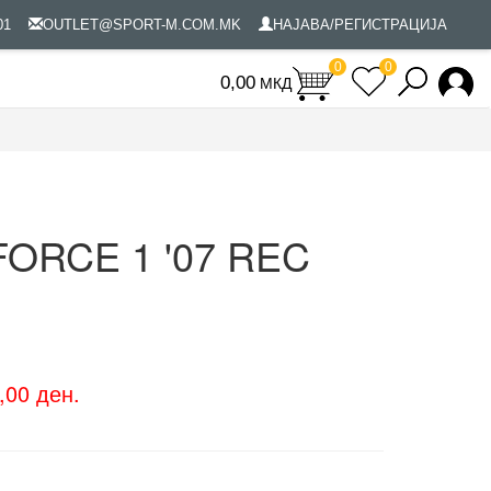
801
OUTLET@SPORT-M.COM.MK
НАЈАВА/РЕГИСТРАЦИЈА
0
0
МКД
0
FORCE 1 '07 REC
,00 ден.