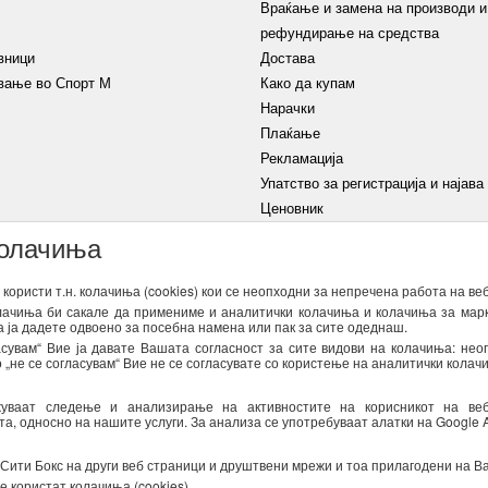
Враќање и замена на производи и
рефундирање на средства
вници
Достава
вање во Спорт М
Како да купам
Нарачки
Плаќање
Рекламација
Упатство за регистрација и најава
Ценовник
колачиња
Услови на користење
Изјава
користи т.н. колачиња (cookies) кои се неопходни за непречена работа на ве
олачиња би сакале да примениме и аналитички колачиња и колачиња за марк
а ја дадете одвоено за посебна намена или пак за сите одеднаш.
НАЈАВИ СЕ
сувам“ Вие ја давате Вашата согласност за сите видови на колачиња: нео
„не се согласувам“ Вие не се согласувате со користење на аналитички колач
атоци од оваа форма за директен маркетинг (информирање за новости и специ
 важечките закони со кои се регулира заштитата на личните податоци. Может
жуваат следење и анализирање на активностите на корисникот на ве
се достапни
тука
, односно на нашите услуги. За анализа се употребуваат алатки на Google An
 Сити Бокс на други веб страници и друштвени мрежи и тоа прилагодени на В
е користат колачиња (cookies)