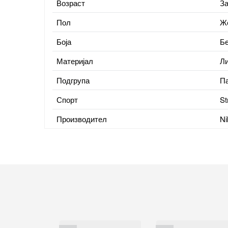
Возраст
За
Пол
Ж
Боја
Б
Материјал
Ли
Подгрупа
Па
Спорт
St
Производител
Ni