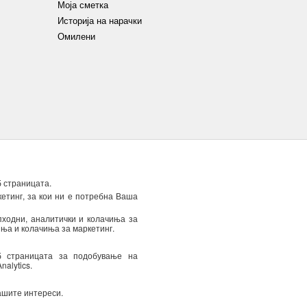
Моја сметка
Историја на нарачки
Омилени
 за приватност
Политика за приватност
Колачиња
б страницата.
етинг, за кои ни е потребна Ваша
пходни, аналитички и колачиња за
иња и колачиња за маркетинг.
јални понуди) преку е-
е да ја повлечете
б страницата за подобување на
alytics.
ашите интереси.