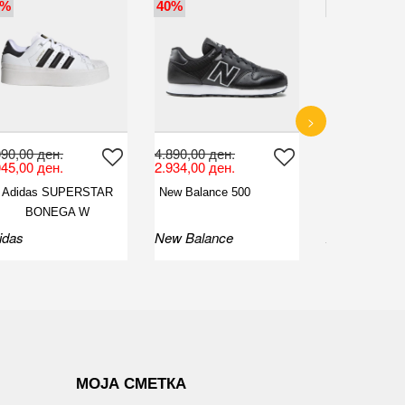
0%
40%
40%
>
090,00 ден.
4.890,00 ден.
7.390,00 ден
045,00 ден.
2.934,00 ден.
4.434,00 ден
Adidas SUPERSTAR
New Balance 500
Adidas JAPA
BONEGA W
idas
New Balance
Adidas
МОЈА СМЕТКА