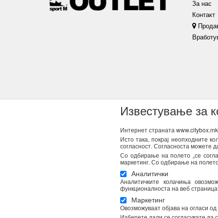
За нас
Контакт
Прода
Вработу
Известување за 
Интернет страната www.citybox.mk 
Исто така, покрај неопходните к
согласност. Согласноста можете д
NEWSLETTER
Со одбирање на полето „се согла
маркетинг. Со одбирање на полето 
Се согласувам дека Спорт М ги користи моите лични под
Аналитички
пошта. Податоците ќе бидат обработени во согласност со
Аналитичките колачиња овозмо
Вашата согласност во секое време. Повеќе информации 
функционалноста на веб страницата
Маркетинг
Овозможуваат објава на огласи од
Изберете дали се согласувате да с