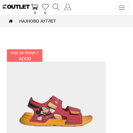
Toggl
0
0
naviga
НАЈНОВО АУТЛЕТ
код за попуст
ADI30