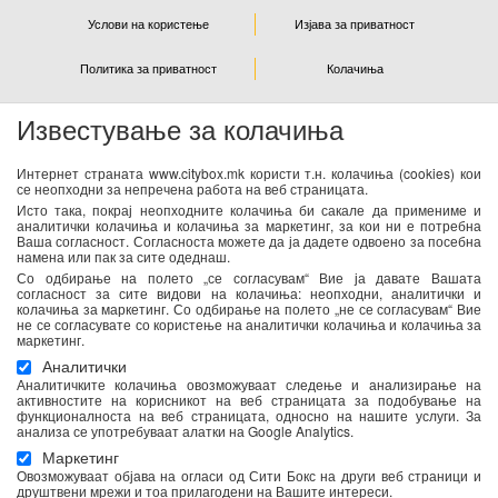
Услови на користење
Изјава за приватност
Политика за приватност
Колачиња
Известување за колачиња
NEWSLETTER
Интернет страната www.citybox.mk користи т.н. колачиња (cookies) кои
се неопходни за непречена работа на веб страницата.
Се согласувам дека Спорт М ги користи моите лични
Исто така, покрај неопходните колачиња би сакале да примениме и
податоци од оваа форма за директен маркетинг
аналитички колачиња и колачиња за маркетинг, за кои ни е потребна
Ваша согласност. Согласноста можете да ја дадете одвоено за посебна
(информирање за новости и специјални понуди) преку е-
намена или пак за сите одеднаш.
пошта. Податоците ќе бидат обработени во согласност со
Со одбирање на полето „се согласувам“ Вие ја давате Вашата
важечките закони со кои се регулира заштитата на личните
согласност за сите видови на колачиња: неопходни, аналитички и
колачиња за маркетинг. Со одбирање на полето „не се согласувам“ Вие
податоци. Можете да ја повлечете Вашата согласност во
не се согласувате со користење на аналитички колачиња и колачиња за
секое време. Повеќе информации се достапни
тука
маркетинг.
Аналитички
Аналитичките колачиња овозможуваат следење и анализирање на
активностите на корисникот на веб страницата за подобување на
функционалноста на веб страницата, односно на нашите услуги. За
анализа се употребуваат алатки на Google Analytics.
Маркетинг
Овозможуваат објава на огласи од Сити Бокс на други веб страници и
друштвени мрежи и тоа прилагодени на Вашите интереси.