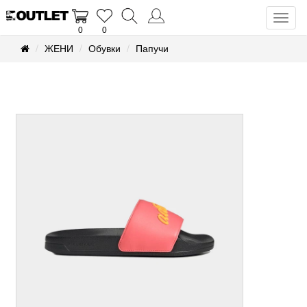
Toggl
0
0
naviga
ЖЕНИ
Обувки
Папучи