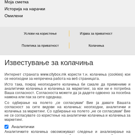
Моја сметка
Историја на нарачки
Омилени
Услови на користење
Изјава за приватност
Политика за приватност
Колачиња
Известување за колачиња
NEWSLETTER
Интернет страната www.citybox.mk користи т.н. колачиња (cookies) кои
се неопходни за непречена работа на веб страницата.
Се согласувам дека Спорт М ги користи моите лични
Исто така, покрај неопходните колачиња би сакале да примениме и
податоци од оваа форма за директен маркетинг
аналитички колачиња и колачиња за маркетинг, за кои ни е потребна
Ваша согласност. Согласноста можете да ја дадете одвоено за посебна
(информирање за новости и специјални понуди) преку е-
намена или пак за сите одеднаш.
пошта. Податоците ќе бидат обработени во согласност со
Со одбирање на полето „се согласувам“ Вие ја давате Вашата
важечките закони со кои се регулира заштитата на личните
согласност за сите видови на колачиња: неопходни, аналитички и
колачиња за маркетинг. Со одбирање на полето „не се согласувам“ Вие
податоци. Можете да ја повлечете Вашата согласност во
не се согласувате со користење на аналитички колачиња и колачиња за
секое време. Повеќе информации се достапни
тука
маркетинг.
Аналитички
Аналитичките колачиња овозможуваат следење и анализирање на