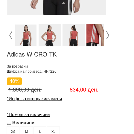
Adidas W CRO TK
За возрасни
Шифра на производ: HF7226
40%
1.390,00 ден.
834,00 ден.
*Инфо за испораки/замени
*Помош за величини
Величини
XS
M
L
XL