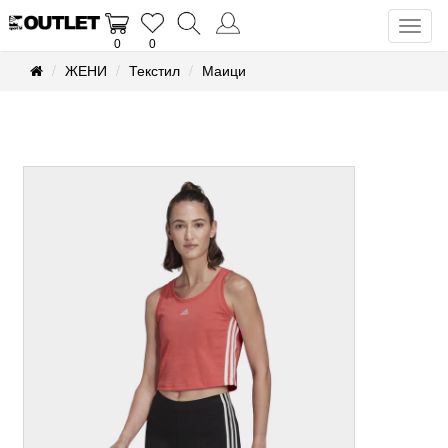
Toggl
0
0
naviga
ЖЕНИ
Текстил
Маици