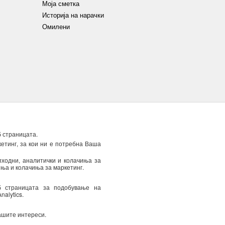
Моја сметка
Историја на нарачки
Омилени
 за приватност
Политика за приватност
Колачиња
б страницата.
етинг, за кои ни е потребна Ваша
пходни, аналитички и колачиња за
иња и колачиња за маркетинг.
јални понуди) преку е-
е да ја повлечете
б страницата за подобување на
alytics.
ашите интереси.