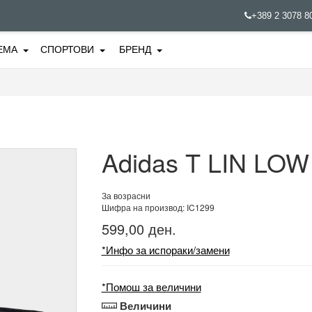
+389 2 3078 
ЕМА
СПОРТОВИ
БРЕНД
Adidas T LIN LOW
За возрасни
Шифра на производ: IC1299
599,00 ден.
*Инфо за испораки/замени
*Помош за величини
Величини