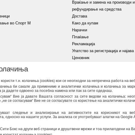
Враќање и замена на производи и
рефундирање на средства
вници
Достава
вање во Спорт М
Како да купам
Нарачки
Плаќање
Рекламација
Упатство за регистрација и најава
Ценовник
колачиња
Услови на користење
Изјава
користи т.н. колачиња (cookies) кои се неопходни за непречена работа на ве
олачиња би сакале да примениме и аналитички колачиња и колачиња за марк
а ја дадете одвоено за посебна намена или пак за сите одеднаш.
НАЈАВИ СЕ
сувам“ Вие ја давате Вашата согласност за сите видови на колачиња: нео
„не се согласувам“ Вие не се согласувате со користење на аналитички колач
атоци од оваа форма за директен маркетинг (информирање за новости и специ
 важечките закони со кои се регулира заштитата на личните податоци. Может
жуваат следење и анализирање на активностите на корисникот на ве
се достапни
тука
, односно на нашите услуги. За анализа се употребуваат алатки на Google An
 Сити Бокс на други веб страници и друштвени мрежи и тоа прилагодени на В
е користат колачиња (cookies)