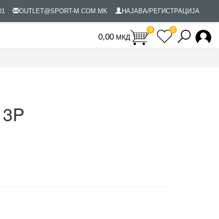
801
OUTLET@SPORT-M.COM.MK
НАЈАВА/РЕГИСТРАЦИЈА
0
0
МКД
0
 3P