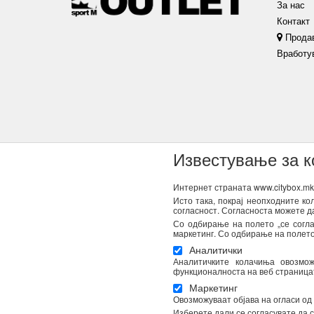
За нас
Контакт
Прода
Вработу
Известување за 
Интернет страната www.citybox.mk 
Исто така, покрај неопходните к
согласност. Согласноста можете д
NEWSLETTER
Со одбирање на полето „се согла
маркетинг. Со одбирање на полето 
Се согласувам дека Спорт М ги користи моите лични под
Аналитички
пошта. Податоците ќе бидат обработени во согласност со
Аналитичките колачиња овозмо
Вашата согласност во секое време. Повеќе информации 
функционалноста на веб страницата
Маркетинг
Овозможуваат објава на огласи од
Изберете дали се согласувате да с