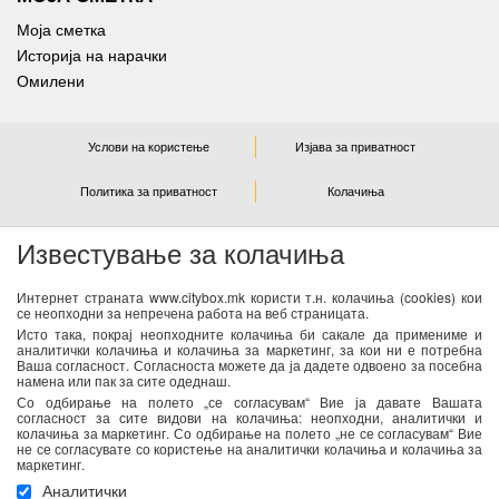
Моја сметка
Историја на нарачки
Омилени
Услови на користење
Изјава за приватност
Политика за приватност
Колачиња
Известување за колачиња
NEWSLETTER
Интернет страната www.citybox.mk користи т.н. колачиња (cookies) кои
се неопходни за непречена работа на веб страницата.
Се согласувам дека Спорт М ги користи моите лични
Исто така, покрај неопходните колачиња би сакале да примениме и
податоци од оваа форма за директен маркетинг
аналитички колачиња и колачиња за маркетинг, за кои ни е потребна
Ваша согласност. Согласноста можете да ја дадете одвоено за посебна
(информирање за новости и специјални понуди) преку е-
намена или пак за сите одеднаш.
пошта. Податоците ќе бидат обработени во согласност со
Со одбирање на полето „се согласувам“ Вие ја давате Вашата
важечките закони со кои се регулира заштитата на личните
согласност за сите видови на колачиња: неопходни, аналитички и
колачиња за маркетинг. Со одбирање на полето „не се согласувам“ Вие
податоци. Можете да ја повлечете Вашата согласност во
не се согласувате со користење на аналитички колачиња и колачиња за
секое време. Повеќе информации се достапни
тука
маркетинг.
Аналитички