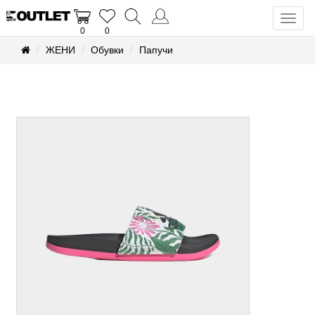
Toggl
0
0
naviga
ЖЕНИ
Обувки
Папучи