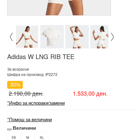
Adidas W LNG RIB TEE
За возрасни
Шифра на производ: IP2272
30%
2.190,00 ден.
1.533,00 ден.
*Инфо за испораки/замени
*Помош за величини
Величини
XS
M
XL