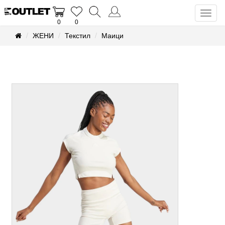
Toggl
0
0
naviga
ЖЕНИ
Текстил
Маици