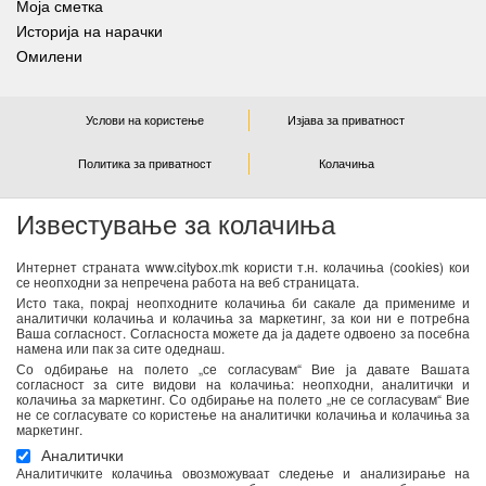
Моја сметка
Историја на нарачки
Омилени
Услови на користење
Изјава за приватност
Политика за приватност
Колачиња
Известување за колачиња
NEWSLETTER
Интернет страната www.citybox.mk користи т.н. колачиња (cookies) кои
се неопходни за непречена работа на веб страницата.
Се согласувам дека Спорт М ги користи моите лични
Исто така, покрај неопходните колачиња би сакале да примениме и
податоци од оваа форма за директен маркетинг
аналитички колачиња и колачиња за маркетинг, за кои ни е потребна
Ваша согласност. Согласноста можете да ја дадете одвоено за посебна
(информирање за новости и специјални понуди) преку е-
намена или пак за сите одеднаш.
пошта. Податоците ќе бидат обработени во согласност со
Со одбирање на полето „се согласувам“ Вие ја давате Вашата
важечките закони со кои се регулира заштитата на личните
согласност за сите видови на колачиња: неопходни, аналитички и
колачиња за маркетинг. Со одбирање на полето „не се согласувам“ Вие
податоци. Можете да ја повлечете Вашата согласност во
не се согласувате со користење на аналитички колачиња и колачиња за
секое време. Повеќе информации се достапни
тука
маркетинг.
Аналитички
Аналитичките колачиња овозможуваат следење и анализирање на