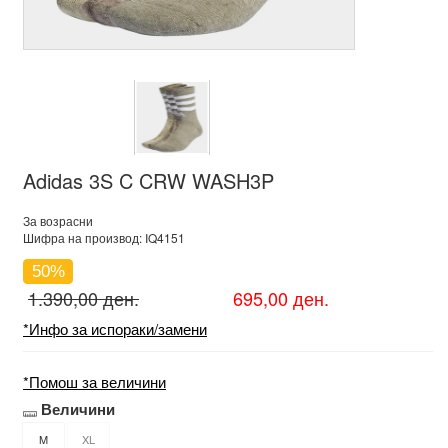
Adidas 3S C CRW WASH3P
За возрасни
Шифра на производ: IQ4151
50%
1.390,00 ден.
695,00 ден.
*Инфо за испораки/замени
*Помош за величини
Величини
M
XL