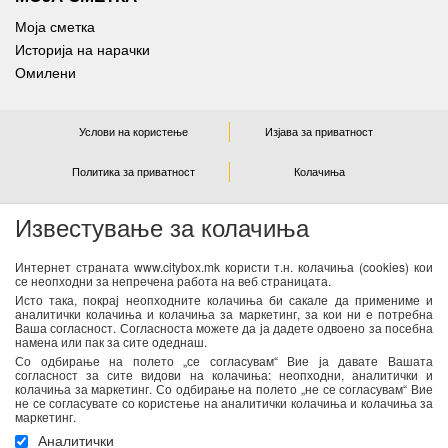
Моја сметка
Историја на нарачки
Омилени
Услови на користење
Изјава за приватност
Политика за приватност
Колачиња
Известување за колачиња
NEWSLETTER
Интернет страната www.citybox.mk користи т.н. колачиња (cookies) кои
се неопходни за непречена работа на веб страницата.
Се согласувам дека Спорт М ги користи моите лични
Исто така, покрај неопходните колачиња би сакале да примениме и
податоци од оваа форма за директен маркетинг
аналитички колачиња и колачиња за маркетинг, за кои ни е потребна
Ваша согласност. Согласноста можете да ја дадете одвоено за посебна
(информирање за новости и специјални понуди) преку е-
намена или пак за сите одеднаш.
пошта. Податоците ќе бидат обработени во согласност со
Со одбирање на полето „се согласувам“ Вие ја давате Вашата
важечките закони со кои се регулира заштитата на личните
согласност за сите видови на колачиња: неопходни, аналитички и
колачиња за маркетинг. Со одбирање на полето „не се согласувам“ Вие
податоци. Можете да ја повлечете Вашата согласност во
не се согласувате со користење на аналитички колачиња и колачиња за
секое време. Повеќе информации се достапни
тука
маркетинг.
Аналитички