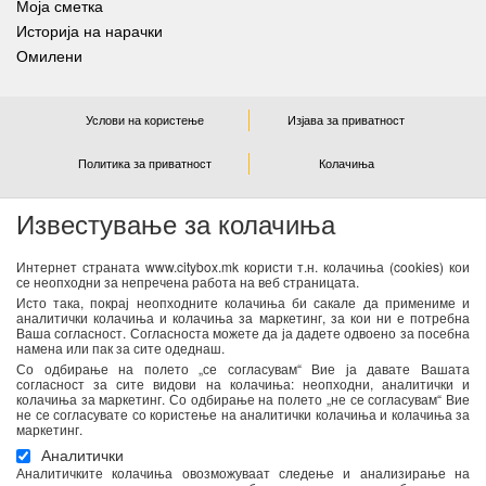
Моја сметка
Историја на нарачки
Омилени
Услови на користење
Изјава за приватност
Политика за приватност
Колачиња
Известување за колачиња
NEWSLETTER
Интернет страната www.citybox.mk користи т.н. колачиња (cookies) кои
се неопходни за непречена работа на веб страницата.
Се согласувам дека Спорт М ги користи моите лични
Исто така, покрај неопходните колачиња би сакале да примениме и
податоци од оваа форма за директен маркетинг
аналитички колачиња и колачиња за маркетинг, за кои ни е потребна
Ваша согласност. Согласноста можете да ја дадете одвоено за посебна
(информирање за новости и специјални понуди) преку е-
намена или пак за сите одеднаш.
пошта. Податоците ќе бидат обработени во согласност со
Со одбирање на полето „се согласувам“ Вие ја давате Вашата
важечките закони со кои се регулира заштитата на личните
согласност за сите видови на колачиња: неопходни, аналитички и
колачиња за маркетинг. Со одбирање на полето „не се согласувам“ Вие
податоци. Можете да ја повлечете Вашата согласност во
не се согласувате со користење на аналитички колачиња и колачиња за
секое време. Повеќе информации се достапни
тука
маркетинг.
Аналитички
Аналитичките колачиња овозможуваат следење и анализирање на