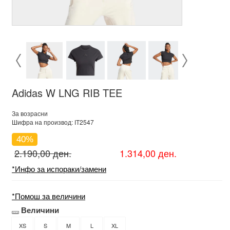
Adidas W LNG RIB TEE
За возрасни
Шифра на производ: IT2547
40%
2.190,00 ден.
1.314,00 ден.
*Инфо за испораки/замени
*Помош за величини
Величини
XS
S
M
L
XL