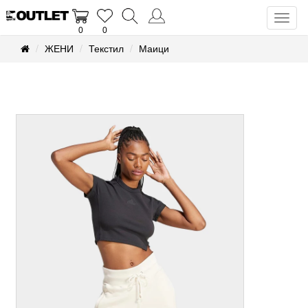
Toggl
0
0
naviga
ЖЕНИ
Текстил
Маици