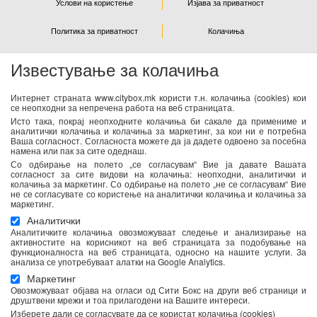
Услови на користење
Изјава за приватност
Политика за приватност
Колачиња
Известување за колачиња
NEWSLETTER
Интернет страната www.citybox.mk користи т.н. колачиња (cookies) кои
се неопходни за непречена работа на веб страницата.
Се согласувам дека Спорт М ги користи моите лични
Исто така, покрај неопходните колачиња би сакале да примениме и
податоци од оваа форма за директен маркетинг
аналитички колачиња и колачиња за маркетинг, за кои ни е потребна
Ваша согласност. Согласноста можете да ја дадете одвоено за посебна
(информирање за новости и специјални понуди) преку е-
намена или пак за сите одеднаш.
пошта. Податоците ќе бидат обработени во согласност со
Со одбирање на полето „се согласувам“ Вие ја давате Вашата
важечките закони со кои се регулира заштитата на личните
согласност за сите видови на колачиња: неопходни, аналитички и
колачиња за маркетинг. Со одбирање на полето „не се согласувам“ Вие
податоци. Можете да ја повлечете Вашата согласност во
не се согласувате со користење на аналитички колачиња и колачиња за
секое време. Повеќе информации се достапни
тука
маркетинг.
Аналитички
Аналитичките колачиња овозможуваат следење и анализирање на
активностите на корисникот на веб страницата за подобување на
функционалноста на веб страницата, односно на нашите услуги. За
анализа се употребуваат алатки на Google Analytics.
Маркетинг
Овозможуваат објава на огласи од Сити Бокс на други веб страници и
друштвени мрежи и тоа прилагодени на Вашите интереси.
Изберете дали се согласувате да се користат колачиња (cookies)