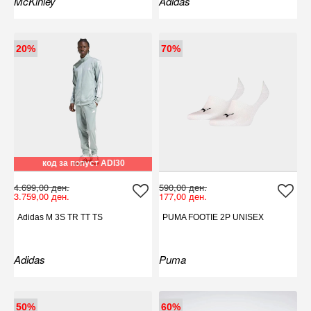
McKinley
Adidas
20%
70%
код за попуст ADI30
4.699,00 ден.
590,00 ден.
3.759,00 ден.
177,00 ден.
Adidas M 3S TR TT TS
PUMA FOOTIE 2P UNISEX
Adidas
Puma
50%
60%