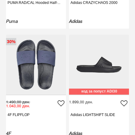
PUMA RAD/CAL Hooded Half-...
Adidas CRAZYCHAOS 2000
Puma
Adidas
30%
код за попуст ADI30
1.490,00 ден.
1.899,00 ден.
1.043,00 ден.
4F FLIPFLOP
Adidas LIGHTSHIFT SLIDE
4F
Adidas