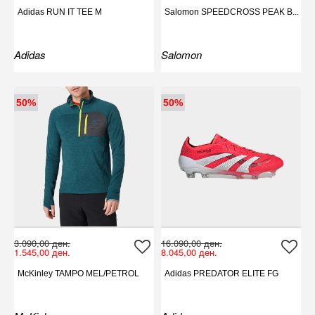
Adidas RUN IT TEE M
Salomon SPEEDCROSS PEAK B...
Adidas
Salomon
50%
50%
3.090,00 ден.
16.090,00 ден.
1.545,00 ден.
8.045,00 ден.
McKinley TAMPO MEL/PETROL
Adidas PREDATOR ELITE FG