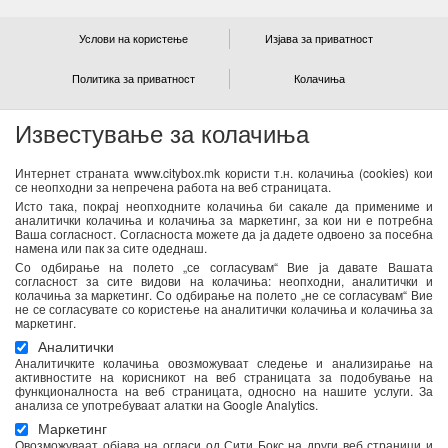
Услови на користење
Изјава за приватност
Политика за приватност
Колачиња
Известување за колачиња
NEWSLETTER
Интернет страната www.citybox.mk користи т.н. колачиња (cookies) кои
се неопходни за непречена работа на веб страницата.
Се согласувам дека Спорт М ги користи моите лични
Исто така, покрај неопходните колачиња би сакале да примениме и
податоци од оваа форма за директен маркетинг
аналитички колачиња и колачиња за маркетинг, за кои ни е потребна
Ваша согласност. Согласноста можете да ја дадете одвоено за посебна
(информирање за новости и специјални понуди) преку е-
намена или пак за сите одеднаш.
пошта. Податоците ќе бидат обработени во согласност со
Со одбирање на полето „се согласувам“ Вие ја давате Вашата
важечките закони со кои се регулира заштитата на личните
согласност за сите видови на колачиња: неопходни, аналитички и
колачиња за маркетинг. Со одбирање на полето „не се согласувам“ Вие
податоци. Можете да ја повлечете Вашата согласност во
не се согласувате со користење на аналитички колачиња и колачиња за
секое време. Повеќе информации се достапни
тука
маркетинг.
Аналитички
Аналитичките колачиња овозможуваат следење и анализирање на
активностите на корисникот на веб страницата за подобување на
функционалноста на веб страницата, односно на нашите услуги. За
анализа се употребуваат алатки на Google Analytics.
Маркетинг
Овозможуваат објава на огласи од Сити Бокс на други веб страници и