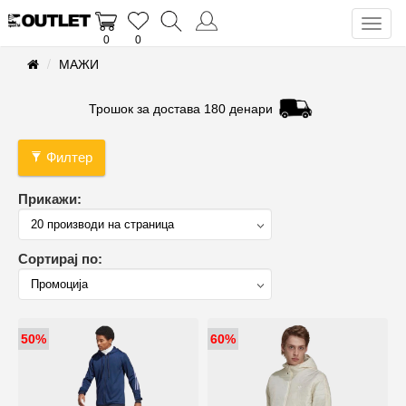
Toggl
0
0
naviga
МАЖИ
Трошок за достава 180 денари
Филтер
Прикажи:
Сортирај по:
50%
60%