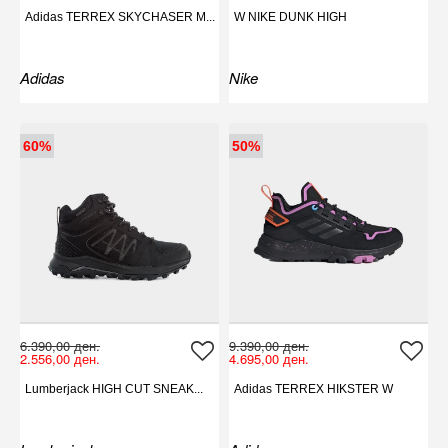
Adidas TERREX SKYCHASER M...
W NIKE DUNK HIGH
Adidas
Nike
60%
50%
6.390,00 ден.
9.390,00 ден.
2.556,00 ден.
4.695,00 ден.
Lumberjack HIGH CUT SNEAK...
Adidas TERREX HIKSTER W