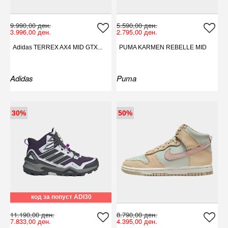
9.990,00 ден.
5.590,00 ден.
3.996,00 ден.
2.795,00 ден.
Adidas TERREX AX4 MID GTX...
PUMA KARMEN REBELLE MID
Adidas
Puma
30%
50%
код за попуст ADI30
11.190,00 ден.
8.790,00 ден.
7.833,00 ден.
4.395,00 ден.