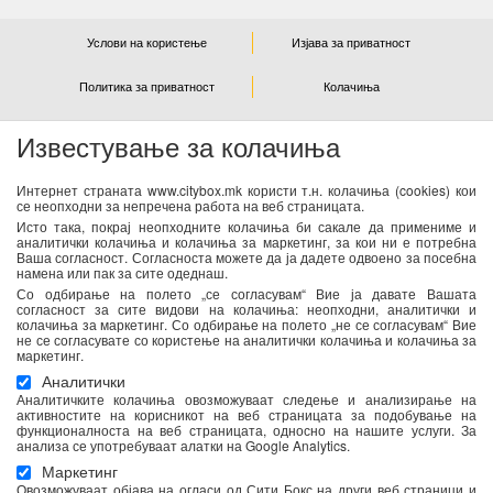
Услови на користење
Изјава за приватност
Политика за приватност
Колачиња
Известување за колачиња
NEWSLETTER
Интернет страната www.citybox.mk користи т.н. колачиња (cookies) кои
се неопходни за непречена работа на веб страницата.
Се согласувам дека Спорт М ги користи моите лични
Исто така, покрај неопходните колачиња би сакале да примениме и
податоци од оваа форма за директен маркетинг
аналитички колачиња и колачиња за маркетинг, за кои ни е потребна
Ваша согласност. Согласноста можете да ја дадете одвоено за посебна
(информирање за новости и специјални понуди) преку е-
намена или пак за сите одеднаш.
пошта. Податоците ќе бидат обработени во согласност со
Со одбирање на полето „се согласувам“ Вие ја давате Вашата
важечките закони со кои се регулира заштитата на личните
согласност за сите видови на колачиња: неопходни, аналитички и
колачиња за маркетинг. Со одбирање на полето „не се согласувам“ Вие
податоци. Можете да ја повлечете Вашата согласност во
не се согласувате со користење на аналитички колачиња и колачиња за
секое време. Повеќе информации се достапни
тука
маркетинг.
Аналитички
Аналитичките колачиња овозможуваат следење и анализирање на
активностите на корисникот на веб страницата за подобување на
функционалноста на веб страницата, односно на нашите услуги. За
анализа се употребуваат алатки на Google Analytics.
Маркетинг
Овозможуваат објава на огласи од Сити Бокс на други веб страници и