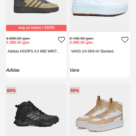
код за попуст ADI30
4.699,00 ден.
6.190,00 ден.
3.289,00 ден.
3.095,00 ден.
Adidas HOOPS 4.0 MID WINT...
VANS UA SK8-Hi Stacked
Adidas
Vans
60%
50%