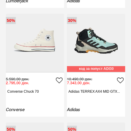
Lumberjack
Adidas
50%
30%
код за попуст ADI30
5.590,00 ден.
10.490,00 ден.
2.795,00 ден.
7.343,00 ден.
Converse Chuck 70
Adidas TERREX AX4 MID GTX...
Converse
Adidas
50%
50%