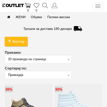
Toggl
0
0
naviga
ЖЕНИ
Обувки
Патики-високи
Трошок за достава 180 денари
Филтер
Прикажи:
Сортирај по:
30%
50%