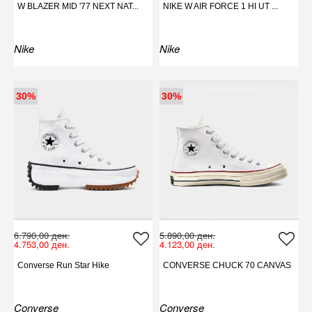
W BLAZER MID '77 NEXT NAT...
NIKE W AIR FORCE 1 HI UT ...
Nike
Nike
30%
30%
6.790,00 ден.
5.890,00 ден.
4.753,00 ден.
4.123,00 ден.
Converse Run Star Hike
CONVERSE CHUCK 70 CANVAS
Converse
Converse