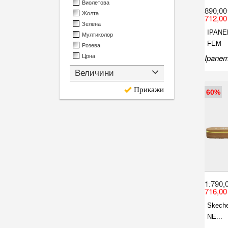
Виолетова
890,00
Жолта
712,00
Зелена
IPANE
Мултиколор
FEM
Розева
Ipane
Црна
Величини
Прикажи
60%
1.790,
716,00
Skech
NE...