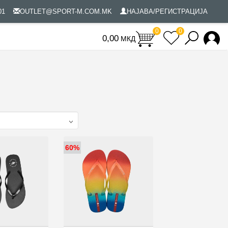
801
OUTLET@SPORT-M.COM.MK
НАЈАВА/РЕГИСТРАЦИЈА
0
0
МКД
0
60%