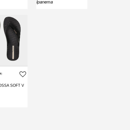
Ipanema
н.
OSSA SOFT V