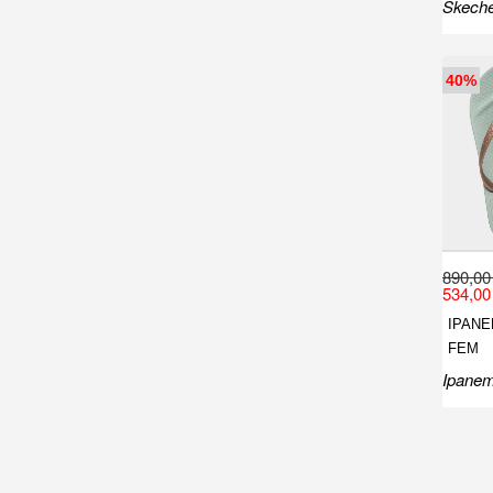
Skech
40%
890,00
534,00
IPANE
FEM
Ipane