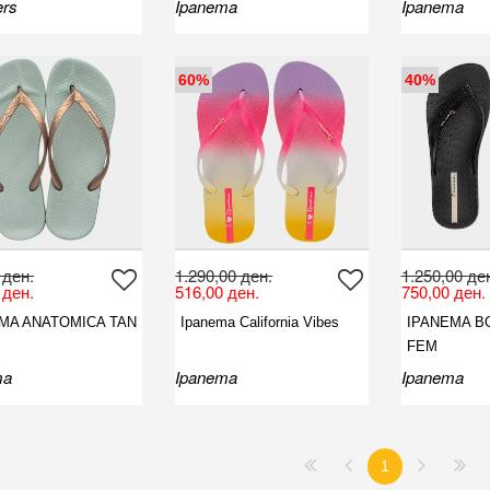
ers
Ipanema
Ipanema
60%
40%
 ден.
1.290,00 ден.
1.250,00 де
 ден.
516,00 ден.
750,00 ден.
MA ANATOMICA TAN
Ipanema California Vibes
IPANEMA B
FEM
ma
Ipanema
Ipanema
1