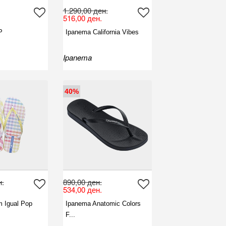
1.290,00 ден.
516,00 ден.
P
Ipanema California Vibes
Ipanema
40%
н.
890,00 ден.
534,00 ден.
 Igual Pop
Ipanema Anatomic Colors
F...