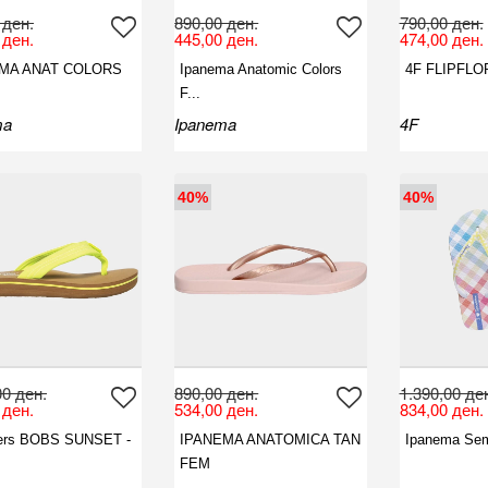
 ден.
890,00 ден.
790,00 ден.
 ден.
445,00 ден.
474,00 ден.
MA ANAT COLORS
Ipanema Anatomic Colors
4F FLIPFLO
F...
ma
Ipanema
4F
40%
40%
00 ден.
890,00 ден.
1.390,00 де
 ден.
534,00 ден.
834,00 ден.
ers BOBS SUNSET -
IPANEMA ANATOMICA TAN
Ipanema Sem
FEM