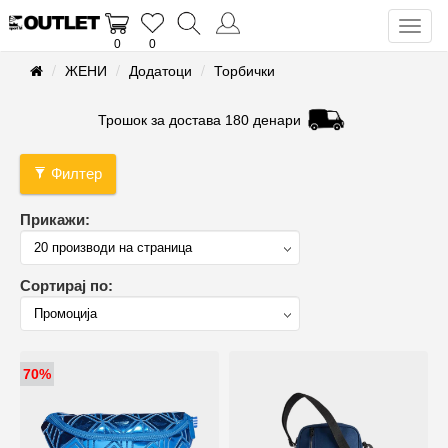
Toggl
0
0
naviga
ЖЕНИ
Додатоци
Торбички
Трошок за достава 180 денари
Филтер
Прикажи:
Сортирај по:
70%