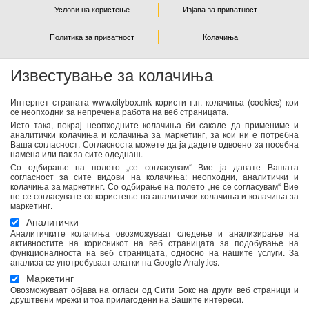
Услови на користење
Изјава за приватност
Политика за приватност
Колачиња
Известување за колачиња
NEWSLETTER
Интернет страната www.citybox.mk користи т.н. колачиња (cookies) кои
се неопходни за непречена работа на веб страницата.
Се согласувам дека Спорт М ги користи моите лични
Исто така, покрај неопходните колачиња би сакале да примениме и
податоци од оваа форма за директен маркетинг
аналитички колачиња и колачиња за маркетинг, за кои ни е потребна
Ваша согласност. Согласноста можете да ја дадете одвоено за посебна
(информирање за новости и специјални понуди) преку е-
намена или пак за сите одеднаш.
пошта. Податоците ќе бидат обработени во согласност со
Со одбирање на полето „се согласувам“ Вие ја давате Вашата
важечките закони со кои се регулира заштитата на личните
согласност за сите видови на колачиња: неопходни, аналитички и
колачиња за маркетинг. Со одбирање на полето „не се согласувам“ Вие
податоци. Можете да ја повлечете Вашата согласност во
не се согласувате со користење на аналитички колачиња и колачиња за
секое време. Повеќе информации се достапни
тука
маркетинг.
Аналитички
Аналитичките колачиња овозможуваат следење и анализирање на
активностите на корисникот на веб страницата за подобување на
функционалноста на веб страницата, односно на нашите услуги. За
анализа се употребуваат алатки на Google Analytics.
Маркетинг
Овозможуваат објава на огласи од Сити Бокс на други веб страници и
друштвени мрежи и тоа прилагодени на Вашите интереси.