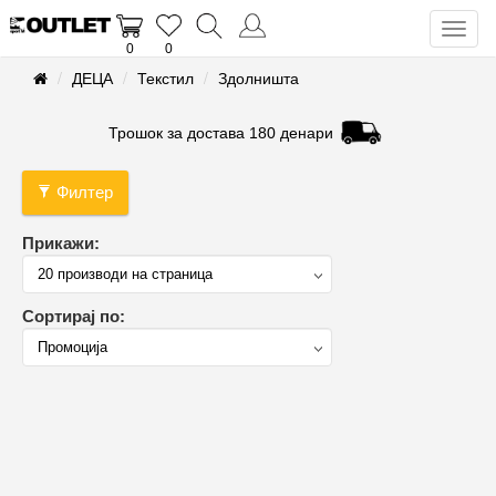
Toggl
0
0
naviga
ДЕЦА
Текстил
Здолништа
Трошок за достава 180 денари
Филтер
Прикажи:
Сортирај по: