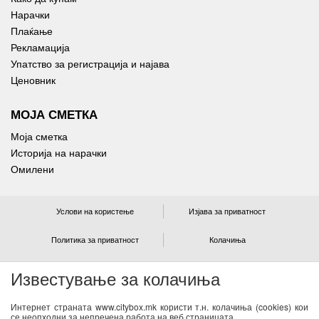
Нарачки
Плаќање
Рекламација
Упатство за регистрација и најава
Ценовник
МОЈА СМЕТКА
Моја сметка
Историја на нарачки
Омилени
Услови на користење
Изјава за приватност
Политика за приватност
Колачиња
Известување за колачиња
NEWSLETTER
Интернет страната www.citybox.mk користи т.н. колачиња (cookies) кои
се неопходни за непречена работа на веб страницата.