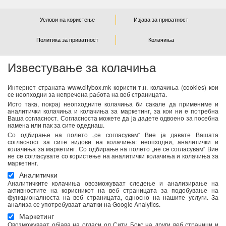
Услови на користење
Изјава за приватност
Политика за приватност
Колачиња
Известување за колачиња
NEWSLETTER
Интернет страната www.citybox.mk користи т.н. колачиња (cookies) кои
се неопходни за непречена работа на веб страницата.
Се согласувам дека Спорт М ги користи моите лични
Исто така, покрај неопходните колачиња би сакале да примениме и
податоци од оваа форма за директен маркетинг
аналитички колачиња и колачиња за маркетинг, за кои ни е потребна
Ваша согласност. Согласноста можете да ја дадете одвоено за посебна
(информирање за новости и специјални понуди) преку е-
намена или пак за сите одеднаш.
пошта. Податоците ќе бидат обработени во согласност со
Со одбирање на полето „се согласувам“ Вие ја давате Вашата
важечките закони со кои се регулира заштитата на личните
согласност за сите видови на колачиња: неопходни, аналитички и
колачиња за маркетинг. Со одбирање на полето „не се согласувам“ Вие
податоци. Можете да ја повлечете Вашата согласност во
не се согласувате со користење на аналитички колачиња и колачиња за
секое време. Повеќе информации се достапни
тука
маркетинг.
Аналитички
Аналитичките колачиња овозможуваат следење и анализирање на
активностите на корисникот на веб страницата за подобување на
функционалноста на веб страницата, односно на нашите услуги. За
анализа се употребуваат алатки на Google Analytics.
Маркетинг
Овозможуваат објава на огласи од Сити Бокс на други веб страници и