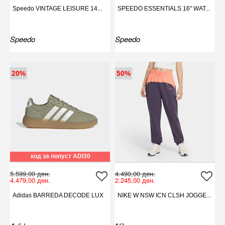
Speedo VINTAGE LEISURE 14...
SPEEDO ESSENTIALS 16" WAT...
Speedo
Speedo
20%
50%
код за попуст ADI30
5.599,00 ден.
4.490,00 ден.
4.479,00 ден.
2.245,00 ден.
Adidas BARREDA DECODE LUX
NIKE W NSW ICN CLSH JOGGE...