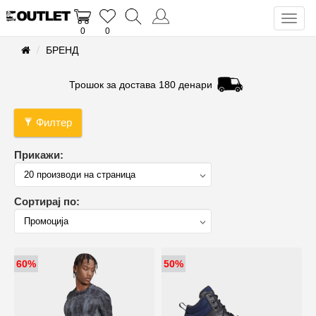
Toggl
0
0
naviga
БРЕНД
Трошок за достава 180 денари
Филтер
Прикажи:
Сортирај по:
60%
50%