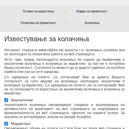
Услови на користење
Изјава за приватност
Политика за приватност
Колачиња
Известување за колачиња
NEWSLETTER
Интернет страната www.citybox.mk користи т.н. колачиња (cookies) кои
се неопходни за непречена работа на веб страницата.
Се согласувам дека Спорт М ги користи моите лични
Исто така, покрај неопходните колачиња би сакале да примениме и
податоци од оваа форма за директен маркетинг
аналитички колачиња и колачиња за маркетинг, за кои ни е потребна
Ваша согласност. Согласноста можете да ја дадете одвоено за посебна
(информирање за новости и специјални понуди) преку е-
намена или пак за сите одеднаш.
пошта. Податоците ќе бидат обработени во согласност со
Со одбирање на полето „се согласувам“ Вие ја давате Вашата
важечките закони со кои се регулира заштитата на личните
согласност за сите видови на колачиња: неопходни, аналитички и
колачиња за маркетинг. Со одбирање на полето „не се согласувам“ Вие
податоци. Можете да ја повлечете Вашата согласност во
не се согласувате со користење на аналитички колачиња и колачиња за
секое време. Повеќе информации се достапни
тука
маркетинг.
Аналитички
Аналитичките колачиња овозможуваат следење и анализирање на
активностите на корисникот на веб страницата за подобување на
функционалноста на веб страницата, односно на нашите услуги. За
анализа се употребуваат алатки на Google Analytics.
Маркетинг
Овозможуваат објава на огласи од Сити Бокс на други веб страници и