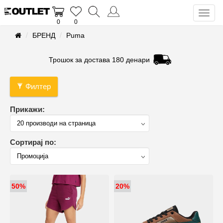
Toggl
0
0
naviga
БРЕНД
Puma
Трошок за достава 180 денари
Филтер
Прикажи:
Сортирај по:
50%
20%