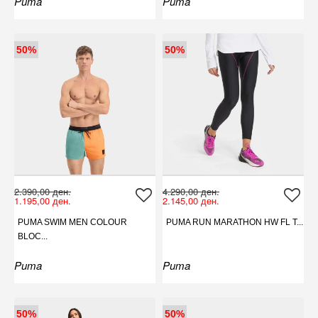
Puma
Puma
50%
50%
2.390,00 ден.
4.290,00 ден.
1.195,00 ден.
2.145,00 ден.
PUMA SWIM MEN COLOUR
PUMA RUN MARATHON HW FL T...
BLOC...
Puma
Puma
50%
50%